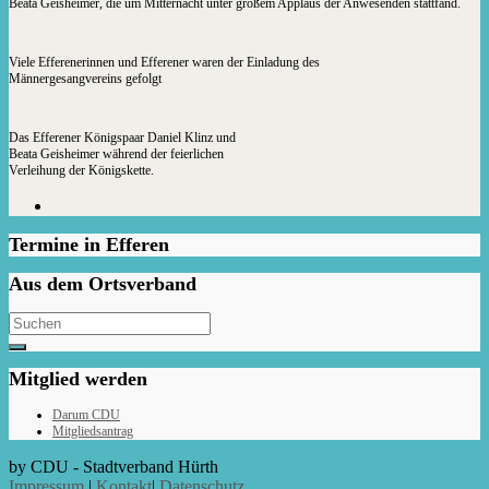
Beata Geisheimer, die um Mitternacht unter großem Applaus der Anwesenden stattfand.
Viele Efferenerinnen und Efferener waren der Einladung des
Männergesangvereins gefolgt
Das Efferener Königspaar Daniel Klinz und
Beata Geisheimer während der feierlichen
Verleihung der Königskette.
Termine in Efferen
Aus dem Ortsverband
Search
for:
Mitglied werden
Darum CDU
Mitgliedsantrag
by CDU - Stadtverband Hürth
Impressum
|
Kontakt
|
Datenschutz