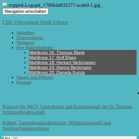
Navigation umschalten
CDU Ortsverband Hürth-Efferen
Aktuelles
Ortsvorsteher
Vorstand
Ihre Ratsmitglieder
Wahlkreis 16: Thomas Blank
Wahlkreis 17: Rolf Elsen
Wahlkreis 18: Herbert Verbrüggen
Wahlkreis 19: Hanno Beckmann
Wahlkreis 20: Daniela Kunze
Neues aus Efferen
Kontakt
Konzert des MGV Liederkranz und Krönungsball der St. Donatus
Schützenbruderschaft
Krippe, Tannenbaumschmücken, Weihnachtsmarkt und
Weihnachtsbeleuchtung
Okt.
20