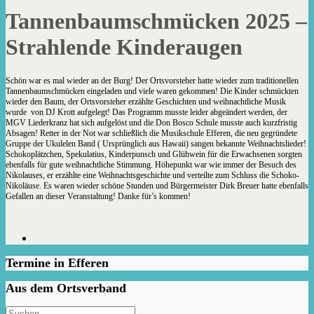
Tannenbaumschmücken 2025 –
Strahlende Kinderaugen
Schön war es mal wieder an der Burg! Der Ortsvorsteher hatte wieder zum traditionellen
Tannenbaumschmücken eingeladen und viele waren gekommen! Die Kinder schmückten
wieder den Baum, der Ortsvorsteher erzählte Geschichten und weihnachtliche Musik
wurde von DJ Krott aufgelegt! Das Programm musste leider abgeändert werden, der
MGV Liederkranz hat sich aufgelöst und die Don Bosco Schule musste auch kurzfristig
Absagen! Retter in der Not war schließlich die Musikschule Efferen, die neu gegründete
Gruppe der Ukulelen Band ( Ursprünglich aus Hawaii) sangen bekannte Weihnachtslieder!
Schokoplätzchen, Spekulatius, Kinderpunsch und Glühwein für die Erwachsenen sorgten
ebenfalls für gute weihnachtliche Stimmung. Höhepunkt war wie immer der Besuch des
Nikolauses, er erzählte eine Weihnachtsgeschichte und verteilte zum Schluss die Schoko-
Nikoläuse. Es waren wieder schöne Stunden und Bürgermeister Dirk Breuer hatte ebenfalls
Gefallen an dieser Veranstaltung! Danke für’s kommen!
Termine in Efferen
Aus dem Ortsverband
Search