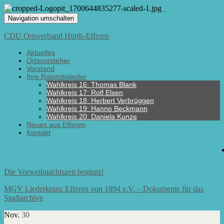
Navigation umschalten
CDU Ortsverband Hürth-Efferen
Aktuelles
Ortsvorsteher
Vorstand
Ihre Ratsmitglieder
Wahlkreis 16: Thomas Blank
Wahlkreis 17: Rolf Elsen
Wahlkreis 18: Herbert Verbrüggen
Wahlkreis 19: Hanno Beckmann
Wahlkreis 20: Daniela Kunze
Neues aus Efferen
Kontakt
Die Vorweihnachtszeit beginnt!
MGV Liederkranz Efferen von 1894 e.V. – Dokumente für das
Stadtarchive
Nov.
30