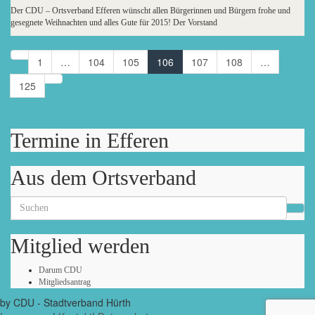
Der CDU – Ortsverband Efferen wünscht allen Bürgerinnen und Bürgern frohe und
gesegnete Weihnachten und alles Gute für 2015! Der Vorstand
1
…
104
105
106
107
108
…
125
Termine in Efferen
Aus dem Ortsverband
Search
for:
Mitglied werden
Darum CDU
Mitgliedsantrag
by CDU - Stadtverband Hürth