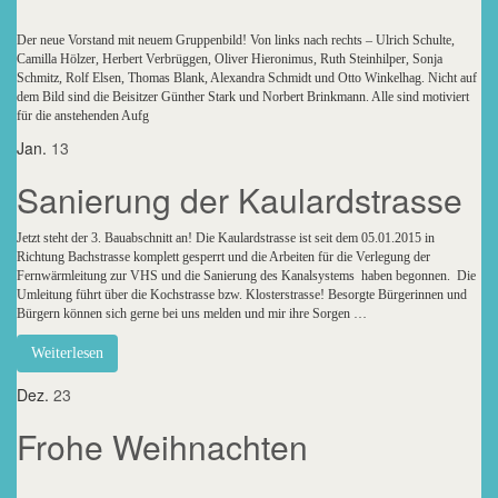
Der neue Vorstand mit neuem Gruppenbild! Von links nach rechts – Ulrich Schulte,
Camilla Hölzer, Herbert Verbrüggen, Oliver Hieronimus, Ruth Steinhilper, Sonja
Schmitz, Rolf Elsen, Thomas Blank, Alexandra Schmidt und Otto Winkelhag. Nicht auf
dem Bild sind die Beisitzer Günther Stark und Norbert Brinkmann. Alle sind motiviert
für die anstehenden Aufg
Jan.
13
Sanierung der Kaulardstrasse
Jetzt steht der 3. Bauabschnitt an! Die Kaulardstrasse ist seit dem 05.01.2015 in
Richtung Bachstrasse komplett gesperrt und die Arbeiten für die Verlegung der
Fernwärmleitung zur VHS und die Sanierung des Kanalsystems haben begonnen. Die
Umleitung führt über die Kochstrasse bzw. Klosterstrasse! Besorgte Bürgerinnen und
Bürgern können sich gerne bei uns melden und mir ihre Sorgen …
Weiterlesen
Dez.
23
Frohe Weihnachten