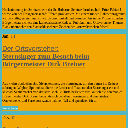
Hochstimmung im Schützenheim der St. Hubertus Schützenbruderschaft, Prinz Fabian I
wurde von der Ortsgemeinschaft Efferen proklamiert. Mit einem runden Rahmenprogramm
wurde kräftig gefeiert und so wurde geschunkelt und gesungen bis in die Morgenstunden.
Bürgermeister richtete eine karnevalistische Rede an Publikum und Ortsvorsteher Thomas
Blank überreichte den Stadtschlüssel zum Zeichen der karnevalistischen Macht!
Jan.
14
Sternsinger zum Besuch beim
Bürgermeister Dirk Breiuer
Aus vielen Stadtteilen sind Sie gekommen, die Sternsinger, um den Segen ins Rathaus
zubringen. Wigbert Spinrath studierte die Lieder und Texte mit den Sternsinger ein und
Michael Schuhmacher von der Musikschule Hürth begleitete musikalisch die Zeremonie!
Bürgermeister Dirk Breuer bedankte sich bei allen Sternsinger und den Gästen.
Ortsvorsteher und Parteivorsitzende nahmen Teil und spendeten für …
Weiterlesen
Dez.
09