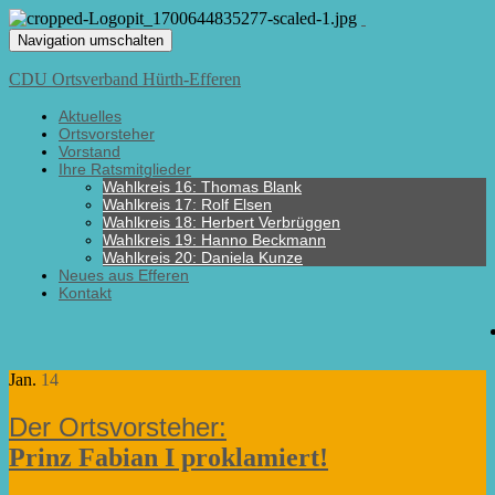
Navigation umschalten
CDU Ortsverband Hürth-Efferen
Aktuelles
Ortsvorsteher
Vorstand
Ihre Ratsmitglieder
Wahlkreis 16: Thomas Blank
Wahlkreis 17: Rolf Elsen
Wahlkreis 18: Herbert Verbrüggen
Wahlkreis 19: Hanno Beckmann
Wahlkreis 20: Daniela Kunze
Neues aus Efferen
Kontakt
Jan.
14
Prinz Fabian I proklamiert!