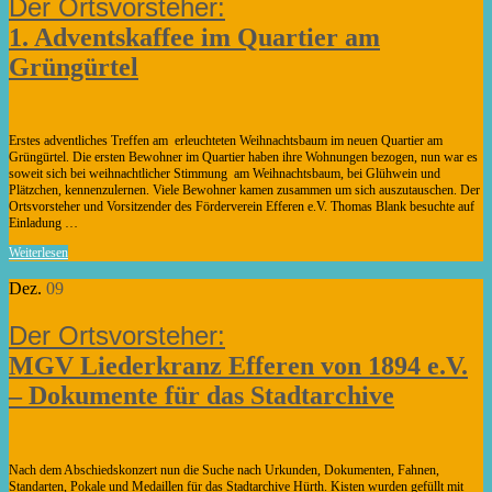
1. Adventskaffee im Quartier am
Grüngürtel
Erstes adventliches Treffen am erleuchteten Weihnachtsbaum im neuen Quartier am
Grüngürtel. Die ersten Bewohner im Quartier haben ihre Wohnungen bezogen, nun war es
soweit sich bei weihnachtlicher Stimmung am Weihnachtsbaum, bei Glühwein und
Plätzchen, kennenzulernen. Viele Bewohner kamen zusammen um sich auszutauschen. Der
Ortsvorsteher und Vorsitzender des Förderverein Efferen e.V. Thomas Blank besuchte auf
Einladung …
Weiterlesen
Dez.
09
MGV Liederkranz Efferen von 1894 e.V.
– Dokumente für das Stadtarchive
Nach dem Abschiedskonzert nun die Suche nach Urkunden, Dokumenten, Fahnen,
Standarten, Pokale und Medaillen für das Stadtarchive Hürth. Kisten wurden gefüllt mit